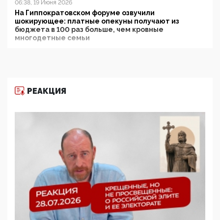
06:38, 19 Июня 2026
На Гиппократовском форуме озвучили
шокирующее: платные опекуны получают из
бюджета в 100 раз больше, чем кровные
многодетные семьи
05:00, 13 Июня 2026
Разбор учебника Обществознания под редакцией
Медведева: суверенитет, традиционные ценности
и немного двоемыслия
РЕАКЦИЯ
11:53, 09 Июня 2026
Прокуратура наконец увидела экстремистскую
деятельность ИИТО ЮНЕСКО в России, но
цифроглобалисты продолжают определять
повестку в образовании
09:43, 01 Июня 2026
5G за счет здоровья граждан: Минцифры намерено
отобрать у регионов и муниципалитетов право
защищать жилые дома и социальные объекты от
ЭМИ
05:58, 26 Мая 2026
Роскомнадзор освободили от борца с
деструктивным и опасным контентом