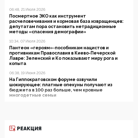
06:48, 21 Июля 2026
Посмертное ЭКО как инструмент
расчеловечивания и кормовая база извращенцев:
депутатам пора остановить нетрадиционные
методы «спасения демографии»
10:34, 07 Июля 2026
Пантеон «героям»-пособникам нацистов и
противникам Православия в Киево-Печерской
Лавре: Зеленский и Ко показывают миру рога и
копыта
06:38, 19 Июня 2026
На Гиппократовском форуме озвучили
шокирующее: платные опекуны получают из
бюджета в 100 раз больше, чем кровные
многодетные семьи
05:00, 13 Июня 2026
Разбор учебника Обществознания под редакцией
Медведева: суверенитет, традиционные ценности
и немного двоемыслия
РЕАКЦИЯ
11:53, 09 Июня 2026
Прокуратура наконец увидела экстремистскую