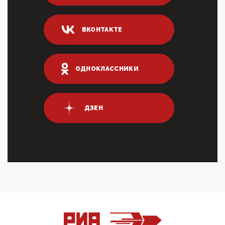
Он это ...
04:47, 10 Апреля 2026
ВКОНТАКТЕ
ИНН для переводов по СБП это первый шаг из
логических двухЗаполнение ИНН при любых
переводах по ...
03:35, 10 Апреля 2026
ОДНОКЛАССНИКИ
Суммарное вознаграждение менеджменту в 15
крупных банках по итогам 2025 года превысило 63
млрд руб. ...
03:01, 10 Апреля 2026
ДЗЕН
Террорист и убийца Буданов вальяжно сообщил,
что союзники просили Киев не наносить удары по
энергети...
01:54, 10 Апреля 2026
ПрезидентПутинвчера вечером обьявил
Пасхальное перемирие с 16 часов субботы до конца
дня Воскресен...
01:09, 10 Апреля 2026
Цифроконцлагерь работает только на
входМошенники активно пользуются аккаунтами на
Госуслугах уме...