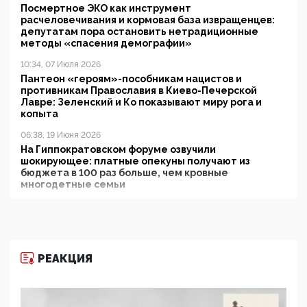
Посмертное ЭКО как инструмент
расчеловечивания и кормовая база извращенцев:
депутатам пора остановить нетрадиционные
методы «спасения демографии»
10:34, 07 Июля 2026
Пантеон «героям»-пособникам нацистов и
противникам Православия в Киево-Печерской
Лавре: Зеленский и Ко показывают миру рога и
копыта
06:38, 19 Июня 2026
На Гиппократовском форуме озвучили
шокирующее: платные опекуны получают из
бюджета в 100 раз больше, чем кровные
многодетные семьи
05:00, 13 Июня 2026
Разбор учебника Обществознания под редакцией
Медведева: суверенитет, традиционные ценности
и немного двоемыслия
РЕАКЦИЯ
11:53, 09 Июня 2026
Прокуратура наконец увидела экстремистскую
деятельность ИИТО ЮНЕСКО в России, но
цифроглобалисты продолжают определять