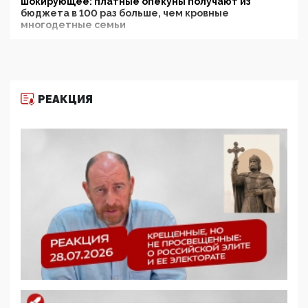
шокирующее: платные опекуны получают из
бюджета в 100 раз больше, чем кровные
многодетные семьи
05:00, 13 Июня 2026
Разбор учебника Обществознания под редакцией
Медведева: суверенитет, традиционные ценности
и немного двоемыслия
РЕАКЦИЯ
11:53, 09 Июня 2026
Прокуратура наконец увидела экстремистскую
деятельность ИИТО ЮНЕСКО в России, но
цифроглобалисты продолжают определять
повестку в образовании
09:43, 01 Июня 2026
5G за счет здоровья граждан: Минцифры намерено
отобрать у регионов и муниципалитетов право
защищать жилые дома и социальные объекты от
ЭМИ
05:58, 26 Мая 2026
Роскомнадзор освободили от борца с
деструктивным и опасным контентом
07:39, 25 Мая 2026