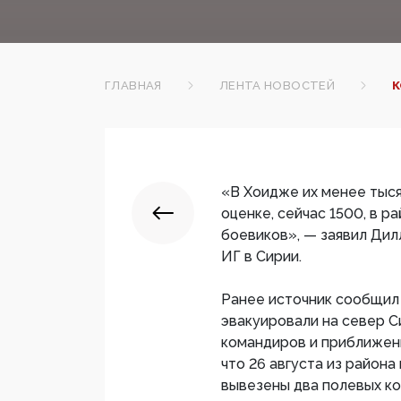
ГЛАВНАЯ
ЛЕНТА НОВОСТЕЙ
К
«В Хоидже их менее тысяч
оценке, сейчас 1500, в р
боевиков», — заявил Дил
ИГ в Сирии.
Ранее источник сообщил
эвакуировали на север С
командиров и приближенн
что 26 августа из район
вывезены два полевых к