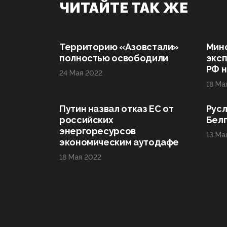
ЧИТАЙТЕ ТАК ЖЕ
Территорию «Азовстали»
Мин
полностью освободили
эксп
РФ н
24 Мая 2022
18 Ма
Путин назвал отказ ЕС от
Русл
российских
Бел
энергоресурсов
13 Ма
экономическим аутодафе
18 Мая 2022