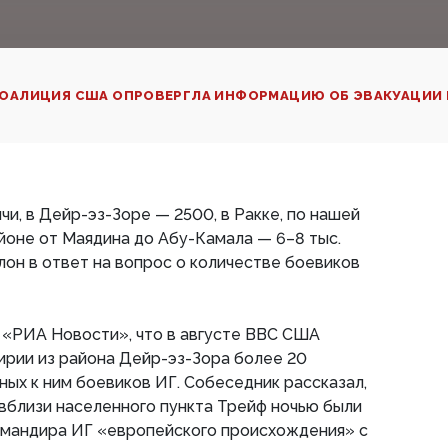
ОАЛИЦИЯ США ОПРОВЕРГЛА ИНФОРМАЦИЮ ОБ ЭВАКУАЦИИ Б
и, в Дейр-эз-Зоре — 2500, в Ракке, по нашей
айоне от Маядина до Абу-Камала — 6–8 тыс.
лон в ответ на вопрос о количестве боевиков
 «РИА Новости», что в августе ВВС США
ирии из района Дейр-эз-Зора более 20
ых к ним боевиков ИГ. Собеседник рассказал,
а вблизи населенного пункта Трейф ночью были
омандира ИГ «европейского происхождения» с