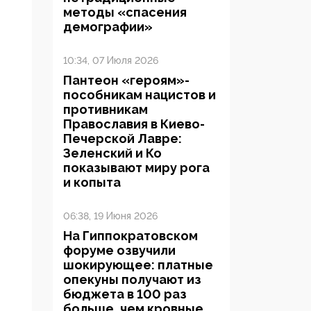
методы «спасения
демографии»
10:34, 07 Июля 2026
Пантеон «героям»-
пособникам нацистов и
противникам
Православия в Киево-
Печерской Лавре:
Зеленский и Ко
показывают миру рога
и копыта
06:38, 19 Июня 2026
На Гиппократовском
форуме озвучили
шокирующее: платные
опекуны получают из
бюджета в 100 раз
больше, чем кровные