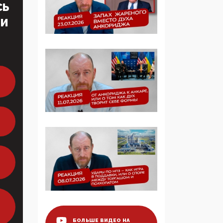
СЬ
образовании
ТИ
09:43, 01 Июня 2026
5G за счет здоровья
граждан: Минцифры
намерено отобрать у
регионов и
муниципалитетов право
защищать жилые дома
и социальные объекты
от ЭМИ
05:58, 26 Мая 2026
Роскомнадзор
освободили от борца с
деструктивным и
опасным контентом
07:39, 25 Мая 2026
БОЛЬШЕ ВИДЕО НА