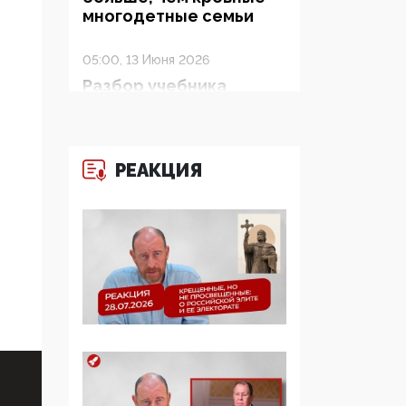
многодетные семьи
05:00, 13 Июня 2026
Разбор учебника
Обществознания под
редакцией Медведева:
суверенитет,
традиционные
РЕАКЦИЯ
ценности и немного
двоемыслия
11:53, 09 Июня 2026
Прокуратура наконец
увидела
экстремистскую
деятельность ИИТО
ЮНЕСКО в России, но
цифроглобалисты
продолжают
определять повестку в