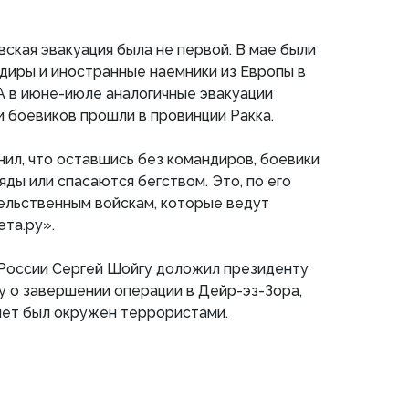
вская эвакуация была не первой. В мае были
диры и иностранные наемники из Европы в
А в июне-июле аналогичные эвакуации
 боевиков прошли в провинции Ракка.
нил, что оставшись без командиров, боевики
яды или спасаются бегством. Это, по его
ельственным войскам, которые ведут
ета.ру».
России Сергей Шойгу доложил президенту
 о завершении операции в Дейр-эз-Зора,
лет был окружен террористами.