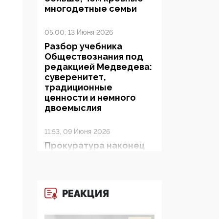
многодетные семьи
05:00, 13 Июня 2026
Разбор учебника
Обществознания под
редакцией Медведева:
суверенитет,
традиционные
ценности и немного
двоемыслия
11:53, 09 Июня 2026
Прокуратура наконец
увидела
экстремистскую
деятельность ИИТО
ЮНЕСКО в России, но
РЕАКЦИЯ
цифроглобалисты
продолжают
определять повестку в