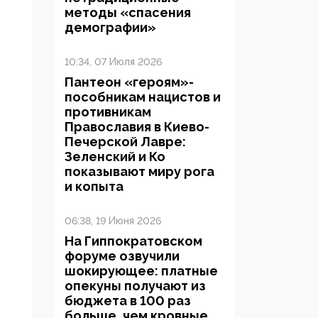
методы «спасения
демографии»
10:34, 07 Июля 2026
Пантеон «героям»-
пособникам нацистов и
противникам
Православия в Киево-
Печерской Лавре:
Зеленский и Ко
показывают миру рога
и копыта
06:38, 19 Июня 2026
На Гиппократовском
форуме озвучили
шокирующее: платные
опекуны получают из
бюджета в 100 раз
больше, чем кровные