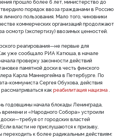
ения прошло более 6 лет, министерство до
утвердило порядок ввоза гражданами в Россию
 личного пользования. Мало того, чиновники
честве коммерческих организаций продолжают
 за осмотр (экспертизу) ввозимых ценностей.
ского реагирования—не первые для
Как уже сообщало РИА Катюша, в начале
начала проверку законности действий
тановке памятной доски в честь финского
лера Карла Маннергейма в Петербурге. По
ата-коммуниста Сергея Обухова, действия
 рассматриваться как
реабилитация нацизма
.
ень годовщины начала блокады Ленинграда,
ь времени и «Народного Собора» устроили
 доски—требуя от городских властей
 Если власти не прислушаются к призыву,
 переходить к более радикальным действиям: