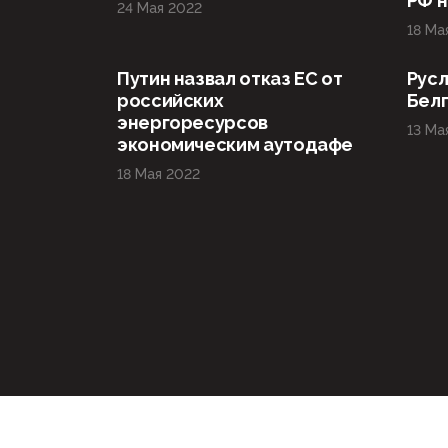
РФ н
24 Мая 2022
18 Ма
Путин назвал отказ ЕС от
Русл
российских
Бел
энергоресурсов
13 Ма
экономическим аутодафе
18 Мая 2022