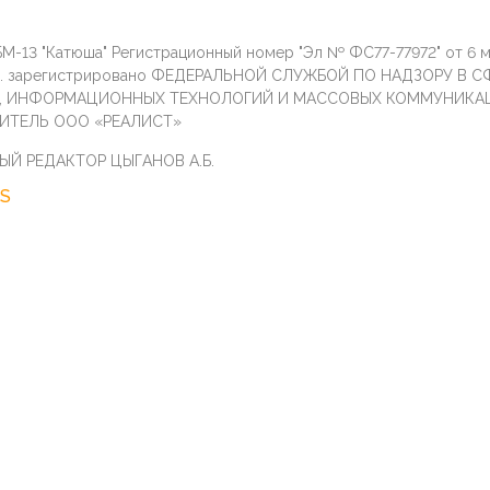
М-13 "Катюша" Регистрационный номер "Эл № ФС77-77972" от 6 
г. зарегистрировано ФЕДЕРАЛЬНОЙ СЛУЖБОЙ ПО НАДЗОРУ В С
И, ИНФОРМАЦИОННЫХ ТЕХНОЛОГИЙ И МАССОВЫХ КОММУНИКА
ИТЕЛЬ ООО «РЕАЛИСТ»
ЫЙ РЕДАКТОР ЦЫГАНОВ А.Б.
S