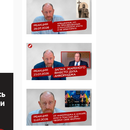
образовании
09:43, 01 Июня 2026
5G за счет здоровья
граждан: Минцифры
намерено отобрать у
регионов и
муниципалитетов право
защищать жилые дома
и социальные объекты
от ЭМИ
05:58, 26 Мая 2026
Роскомнадзор
СЬ
освободили от борца с
ТИ
деструктивным и
опасным контентом
07:39, 25 Мая 2026