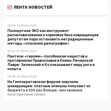
ЛЕНТА НОВОСТЕЙ
06:48, 21 Июля 2026
Посмертное ЭКО как инструмент
расчеловечивания и кормовая база извращенцев:
депутатам пора остановить нетрадиционные
методы «спасения демографии»
10:34, 07 Июля 2026
Пантеон «героям»-пособникам нацистов и
противникам Православия в Киево-Печерской
Лавре: Зеленский и Ко показывают миру рога и
копыта
06:38, 19 Июня 2026
На Гиппократовском форуме озвучили
шокирующее: платные опекуны получают из
бюджета в 100 раз больше, чем кровные
многодетные семьи
05:00, 13 Июня 2026
Разбор учебника Обществознания под редакцией