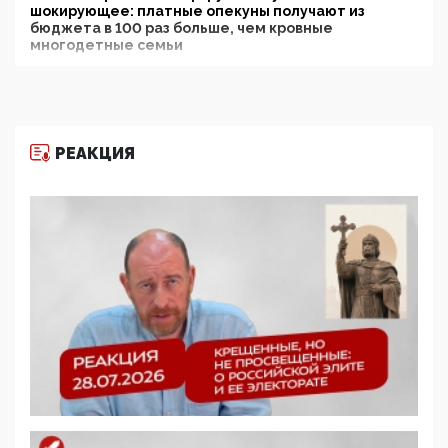
шокирующее: платные опекуны получают из
бюджета в 100 раз больше, чем кровные
многодетные семьи
05:00, 13 Июня 2026
Разбор учебника Обществознания под редакцией
Медведева: суверенитет, традиционные ценности
и немного двоемыслия
РЕАКЦИЯ
11:53, 09 Июня 2026
Прокуратура наконец увидела экстремистскую
деятельность ИИТО ЮНЕСКО в России, но
цифроглобалисты продолжают определять
повестку в образовании
09:43, 01 Июня 2026
5G за счет здоровья граждан: Минцифры намерено
отобрать у регионов и муниципалитетов право
защищать жилые дома и социальные объекты от
ЭМИ
05:58, 26 Мая 2026
Роскомнадзор освободили от борца с
деструктивным и опасным контентом
07:39, 25 Мая 2026