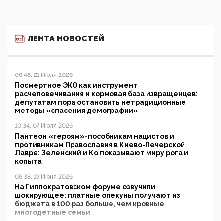
ЛЕНТА НОВОСТЕЙ
06:48, 21 Июля 2026
Посмертное ЭКО как инструмент
расчеловечивания и кормовая база извращенцев:
депутатам пора остановить нетрадиционные
методы «спасения демографии»
10:34, 07 Июля 2026
Пантеон «героям»-пособникам нацистов и
противникам Православия в Киево-Печерской
Лавре: Зеленский и Ко показывают миру рога и
копыта
06:38, 19 Июня 2026
На Гиппократовском форуме озвучили
шокирующее: платные опекуны получают из
бюджета в 100 раз больше, чем кровные
многодетные семьи