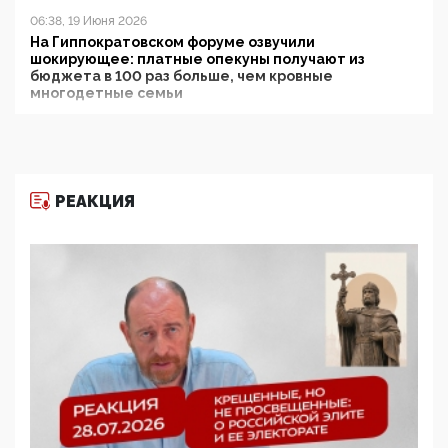
06:38, 19 Июня 2026
На Гиппократовском форуме озвучили
шокирующее: платные опекуны получают из
бюджета в 100 раз больше, чем кровные
многодетные семьи
05:00, 13 Июня 2026
Разбор учебника Обществознания под редакцией
Медведева: суверенитет, традиционные ценности
и немного двоемыслия
РЕАКЦИЯ
11:53, 09 Июня 2026
Прокуратура наконец увидела экстремистскую
деятельность ИИТО ЮНЕСКО в России, но
цифроглобалисты продолжают определять
повестку в образовании
09:43, 01 Июня 2026
5G за счет здоровья граждан: Минцифры намерено
отобрать у регионов и муниципалитетов право
защищать жилые дома и социальные объекты от
ЭМИ
05:58, 26 Мая 2026
Роскомнадзор освободили от борца с