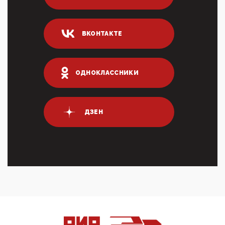
Он это ...
04:47, 10 Апреля 2026
ВКОНТАКТЕ
ИНН для переводов по СБП это первый шаг из
логических двухЗаполнение ИНН при любых
переводах по ...
03:35, 10 Апреля 2026
ОДНОКЛАССНИКИ
Суммарное вознаграждение менеджменту в 15
крупных банках по итогам 2025 года превысило 63
млрд руб. ...
03:01, 10 Апреля 2026
ДЗЕН
Террорист и убийца Буданов вальяжно сообщил,
что союзники просили Киев не наносить удары по
энергети...
01:54, 10 Апреля 2026
ПрезидентПутинвчера вечером обьявил
Пасхальное перемирие с 16 часов субботы до конца
дня Воскресен...
01:09, 10 Апреля 2026
Цифроконцлагерь работает только на
входМошенники активно пользуются аккаунтами на
Госуслугах уме...