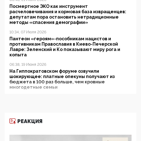
Посмертное ЭКО как инструмент
расчеловечивания и кормовая база извращенцев:
депутатам пора остановить нетрадиционные
методы «спасения демографии»
10:34, 07 Июля 2026
Пантеон «героям»-пособникам нацистов и
противникам Православия в Киево-Печерской
Лавре: Зеленский и Ко показывают миру рога и
копыта
06:38, 19 Июня 2026
На Гиппократовском форуме озвучили
шокирующее: платные опекуны получают из
бюджета в 100 раз больше, чем кровные
многодетные семьи
05:00, 13 Июня 2026
Разбор учебника Обществознания под редакцией
Медведева: суверенитет, традиционные ценности
и немного двоемыслия
РЕАКЦИЯ
11:53, 09 Июня 2026
Прокуратура наконец увидела экстремистскую
деятельность ИИТО ЮНЕСКО в России, но