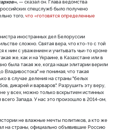
гархов»,
— сказал он. Глава ведомства
т российских спецслужб было получено
льно того,
что «готовятся определенные
инистра иностранных дел Белоруссии
льстве сложно. Святая вера, что кто-то с той
я к ним с уважением и учитывать чьи-то кроме
акая же, как и на Украине, в Казахстане или в
вно была такая же, когда наши элитарии верили
о Владивостока" не понимая, что такая
ько в случае деления на страны "белых
бов, дикарей и варваров". Разрушить эту веру,
о не у всех, можно только вскрытием истинных
 всего Запада. У нас это произошло в 2014-ом,
 истории не влажные мечты политиков, а кто же
ал на страны, официально объявившие Россию