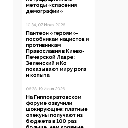
методы «спасения
демографии»
10:34, 07 Июля 2026
Пантеон «героям»-
пособникам нацистов и
противникам
Православия в Киево-
Печерской Лавре:
Зеленский и Ко
показывают миру рога
и копыта
06:38, 19 Июня 2026
На Гиппократовском
форуме озвучили
шокирующее: платные
опекуны получают из
бюджета в 100 раз
больше, чем кровные