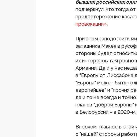
бывших российских оли
подчеркнул, что тогда о
предостережение касате
провокации».
При этом заподозрить м
западника Макея в русофи
стороны будет относитьс
их интересов там ровно т
Армении. Да и у нас неда
в "Европу от Лиссабона д
"Европа" может быть тол
европейцев" и "прочих ра
да и то не всегда и точн
планов "доброй Европы" и
в Белоруссии – в 2020-м.
Впрочем, главное в этой
с "нашей" стороны работ