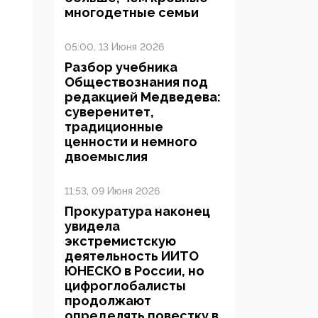
многодетные семьи
05:00, 13 Июня 2026
Разбор учебника
Обществознания под
редакцией Медведева:
суверенитет,
традиционные
ценности и немного
двоемыслия
11:53, 09 Июня 2026
Прокуратура наконец
увидела
экстремистскую
деятельность ИИТО
ЮНЕСКО в России, но
цифроглобалисты
продолжают
определять повестку в