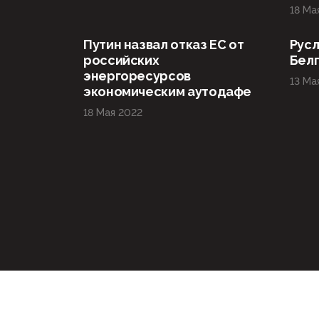
18 Ма
Путин назвал отказ ЕС от
Русл
российских
Бел
энергоресурсов
13 Ма
экономическим аутодафе
18 Мая 2022