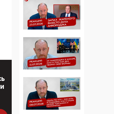
Манифест против
семьи и традиционных
ценностей: «Новые
люди» поднимают
электорат феминисток
на битву с
мужчинами-«бабуинам
и»
05:08, 15 Мая 2026
Эзотерика,
инфоцыганство и
лженаука под ширмой
защиты традиционных
СЬ
ценностей: кто и с чем
ТИ
выступал на форуме
«Россия 809. Традиции
будущего»
09:40, 06 Мая 2026