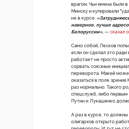
врагом. Чьи имена были в
Минску и купировали "уда
не в курсе.
«Затрудняюсь
наверное, лучше адресо
Белоруссии»,
—
сказал 
Само собой, Песков попыт
если он сделал это ради 
работает не просто актив
сорвать союзные инициат
переворота. Макей может 
оказаться в поле зрения К
раз нормально. Такого р
спецслужб, либо первым 
Путин и Лукашенко должн
А раз в курсе, то должны
олигархов открыто работ
перевороты. И тут не сто