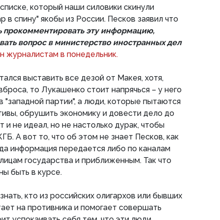
 списке, который наши силовики скинули
р в спину" якобы из России. Песков заявил что
 прокомментировать эту информацию,
вать вопрос в министерство иностранных дел
он журналистам в понедельник.
ался выставить все дезой от Макея, хотя,
вброса, то Лукашенко стоит напрячься – у него
 "западной партии", а люди, которые пытаются
ивы, обрушить экономику и довести дело до
и не идеал, но не настолько дурак, чтобы
ГБ. А вот то, что об этом не знает Песков, как
ода информация передается либо по каналам
лицам государства и приближенным. Так что
ы быть в курсе.
 знать, кто из российских олигархов или бывших
ает на противника и помогает совершать
ит успокаивать себя тем, что эти люди