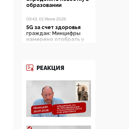
образовании
09:43, 01 Июня 2026
5G за счет здоровья
граждан: Минцифры
намерено отобрать у
регионов и
муниципалитетов право
защищать жилые дома
и социальные объекты
РЕАКЦИЯ
от ЭМИ
05:58, 26 Мая 2026
Роскомнадзор
освободили от борца с
деструктивным и
опасным контентом
07:39, 25 Мая 2026