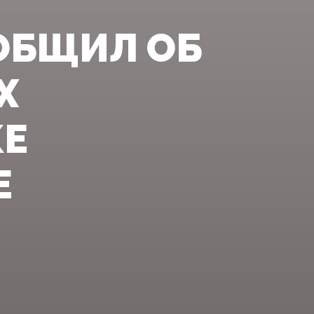
ОБЩИЛ ОБ
Х
КЕ
Е