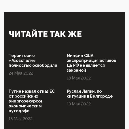
Эзотерика, инфоцыганство и лженаука под ширмой
защиты традиционных ценностей: кто и с чем
выступал на форуме «Россия 809. Традиции
будущего»
09:40, 06 Мая 2026
Симулякр патриотизма и благолепия:
ЧИТАЙТЕ ТАК ЖЕ
профилактика негатива среди молодежи снова
отдана на откуп «движперам»
03:35, 25 Апреля 2026
120 лет парламентаризма: как институт
Территорию
Минфин США:
народовластия превратился в «чего изволите» для
«Азовстали»
экспроприация активов
Правительства и АП
полностью освободили
ЦБ РФ не является
законной
24 Мая 2022
06:29, 15 Апреля 2026
18 Мая 2022
Социальный фонд России – пионер жесткого
внедрения цифроконцлагеря: работников СФР по
всей стране принуждают ставить MAX ID под
Путин назвал отказ ЕС
Руслан Ляпин, по
угрозой увольнения
от российских
ситуации в Белгороде
энергоресурсов
10:02, 10 Апреля 2026
13 Мая 2022
экономическим
Президент РАН Красников о том, что родители в
аутодафе
будущем смогут генетически смоделировать
ребенка:"...
18 Мая 2022
09:07, 10 Апреля 2026