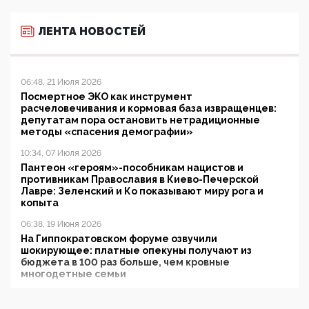
ЛЕНТА НОВОСТЕЙ
06:48, 21 Июля 2026
Посмертное ЭКО как инструмент
расчеловечивания и кормовая база извращенцев:
депутатам пора остановить нетрадиционные
методы «спасения демографии»
10:34, 07 Июля 2026
Пантеон «героям»-пособникам нацистов и
противникам Православия в Киево-Печерской
Лавре: Зеленский и Ко показывают миру рога и
копыта
06:38, 19 Июня 2026
На Гиппократовском форуме озвучили
шокирующее: платные опекуны получают из
бюджета в 100 раз больше, чем кровные
многодетные семьи
05:00, 13 Июня 2026