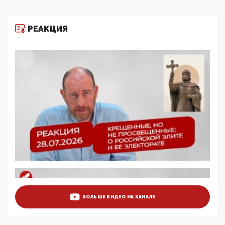
Разбор учебника Обществознания под редакцией
Медведева: суверенитет, традиционные ценности
и немного двоемыслия
РЕАКЦИЯ
11:53, 09 Июня 2026
Прокуратура наконец увидела экстремистскую
деятельность ИИТО ЮНЕСКО в России, но
цифроглобалисты продолжают определять
повестку в образовании
09:43, 01 Июня 2026
5G за счет здоровья граждан: Минцифры намерено
отобрать у регионов и муниципалитетов право
защищать жилые дома и социальные объекты от
ЭМИ
05:58, 26 Мая 2026
Роскомнадзор освободили от борца с
деструктивным и опасным контентом
07:39, 25 Мая 2026
Манифест против семьи и традиционных
ценностей: «Новые люди» поднимают электорат
БОЛЬШЕ ВИДЕО НА КАНАЛЕ
феминисток на битву с мужчинами-«бабуинами»
05:08, 15 Мая 2026