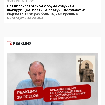
06:38, 19 Июня 2026
На Гиппократовском форуме озвучили
шокирующее: платные опекуны получают из
бюджета в 100 раз больше, чем кровные
многодетные семьи
05:00, 13 Июня 2026
Разбор учебника Обществознания под редакцией
Медведева: суверенитет, традиционные ценности
и немного двоемыслия
РЕАКЦИЯ
11:53, 09 Июня 2026
Прокуратура наконец увидела экстремистскую
деятельность ИИТО ЮНЕСКО в России, но
цифроглобалисты продолжают определять
повестку в образовании
09:43, 01 Июня 2026
5G за счет здоровья граждан: Минцифры намерено
отобрать у регионов и муниципалитетов право
защищать жилые дома и социальные объекты от
ЭМИ
05:58, 26 Мая 2026
Роскомнадзор освободили от борца с
деструктивным и опасным контентом