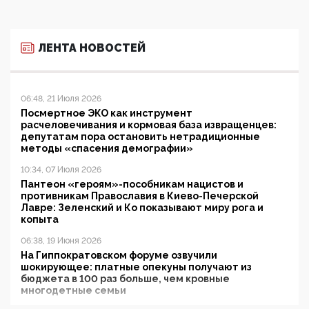
ЛЕНТА НОВОСТЕЙ
06:48, 21 Июля 2026
Посмертное ЭКО как инструмент
расчеловечивания и кормовая база извращенцев:
депутатам пора остановить нетрадиционные
методы «спасения демографии»
10:34, 07 Июля 2026
Пантеон «героям»-пособникам нацистов и
противникам Православия в Киево-Печерской
Лавре: Зеленский и Ко показывают миру рога и
копыта
06:38, 19 Июня 2026
На Гиппократовском форуме озвучили
шокирующее: платные опекуны получают из
бюджета в 100 раз больше, чем кровные
многодетные семьи