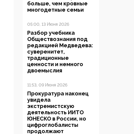
больше, чем кровные
многодетные семьи
05:00, 13 Июня 2026
Разбор учебника
Обществознания под
редакцией Медведева:
суверенитет,
традиционные
ценности и немного
двоемыслия
11:53, 09 Июня 2026
Прокуратура наконец
увидела
экстремистскую
деятельность ИИТО
ЮНЕСКО в России, но
цифроглобалисты
продолжают