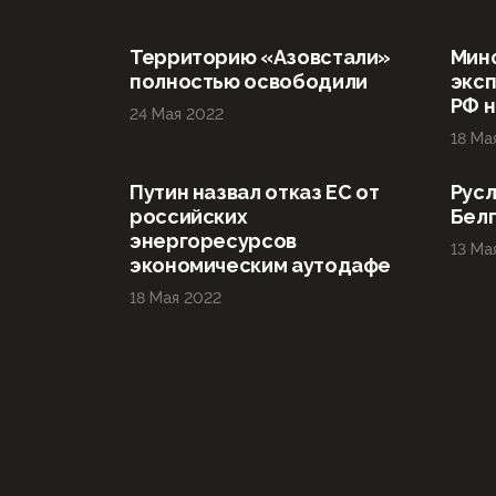
Территорию «Азовстали»
Мин
полностью освободили
эксп
РФ н
24 Мая 2022
18 Ма
Путин назвал отказ ЕС от
Русл
российских
Бел
энергоресурсов
13 Ма
экономическим аутодафе
18 Мая 2022