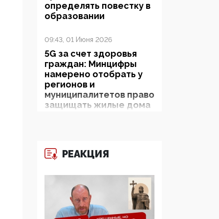
определять повестку в
образовании
09:43, 01 Июня 2026
5G за счет здоровья
граждан: Минцифры
намерено отобрать у
регионов и
муниципалитетов право
защищать жилые дома
и социальные объекты
от ЭМИ
05:58, 26 Мая 2026
РЕАКЦИЯ
Роскомнадзор
освободили от борца с
деструктивным и
опасным контентом
07:39, 25 Мая 2026