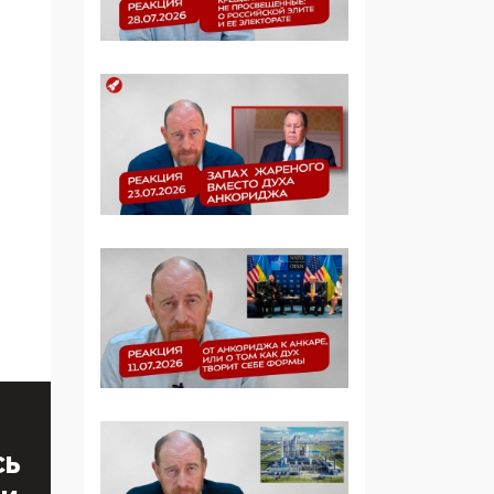
Манифест против
семьи и традиционных
ценностей: «Новые
люди» поднимают
электорат феминисток
на битву с
мужчинами-«бабуинам
и»
05:08, 15 Мая 2026
Эзотерика,
инфоцыганство и
лженаука под ширмой
защиты традиционных
ценностей: кто и с чем
выступал на форуме
«Россия 809. Традиции
будущего»
СЬ
09:40, 06 Мая 2026