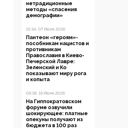
нетрадиционные
методы «спасения
демографии»
10:34, 07 Июля 2026
Пантеон «героям»-
пособникам нацистов и
противникам
Православия в Киево-
Печерской Лавре:
Зеленский и Ко
показывают миру рога
и копыта
06:38, 19 Июня 2026
На Гиппократовском
форуме озвучили
шокирующее: платные
опекуны получают из
бюджета в 100 раз