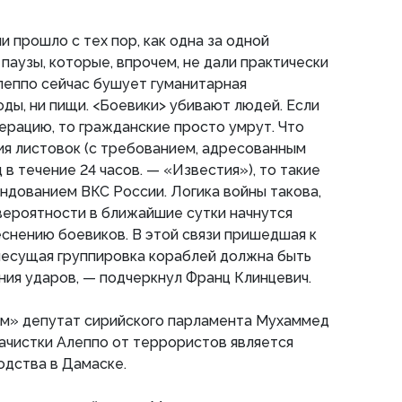
 прошло с тех пор, как одна за одной
паузы, которые, впрочем, не дали практически
Алеппо сейчас бушует гуманитарная
оды, ни пищи. <Боевики> убивают людей. Если
ерацию, то гражданские просто умрут. Что
ия листовок (с требованием, адресованным
 в течение 24 часов. — «Известия»), то такие
ндованием ВКС России. Логика войны такова,
вероятности в ближайшие сутки начнутся
снению боевиков. В этой связи пришедшая к
несущая группировка кораблей должна быть
ния ударов, — подчеркнул Франц Клинцевич.
ям» депутат сирийского парламента Мухаммед
зачистки Алеппо от террористов является
одства в Дамаске.