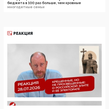
бюджета в 100 раз больше, чем кровные
многодетные семьи
05:00, 13 Июня 2026
Разбор учебника Обществознания под редакцией
Медведева: суверенитет, традиционные ценности
и немного двоемыслия
РЕАКЦИЯ
11:53, 09 Июня 2026
Прокуратура наконец увидела экстремистскую
деятельность ИИТО ЮНЕСКО в России, но
цифроглобалисты продолжают определять
повестку в образовании
09:43, 01 Июня 2026
5G за счет здоровья граждан: Минцифры намерено
отобрать у регионов и муниципалитетов право
защищать жилые дома и социальные объекты от
ЭМИ
05:58, 26 Мая 2026
Роскомнадзор освободили от борца с
деструктивным и опасным контентом
07:39, 25 Мая 2026
Манифест против семьи и традиционных