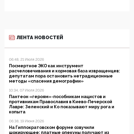
ЛЕНТА НОВОСТЕЙ
06:48, 21 Июля 2026
Посмертное ЭКО как инструмент
расчеловечивания и кормовая база извращенцев:
депутатам пора остановить нетрадиционные
методы «спасения демографии»
10:34, 07 Июля 2026
Пантеон «героям»-пособникам нацистов и
противникам Православия в Киево-Печерской
Лавре: Зеленский и Ко показывают миру рога и
копыта
06:38, 19 Июня 2026
На Гиппократовском форуме озвучили
шокирующее: платные опекуны получают из