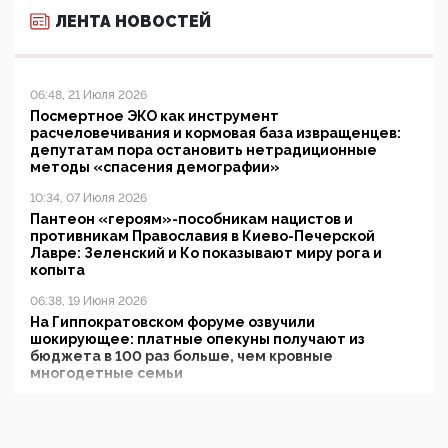
ЛЕНТА НОВОСТЕЙ
06:48, 21 Июля 2026
Посмертное ЭКО как инструмент
расчеловечивания и кормовая база извращенцев:
депутатам пора остановить нетрадиционные
методы «спасения демографии»
10:34, 07 Июля 2026
Пантеон «героям»-пособникам нацистов и
противникам Православия в Киево-Печерской
Лавре: Зеленский и Ко показывают миру рога и
копыта
06:38, 19 Июня 2026
На Гиппократовском форуме озвучили
шокирующее: платные опекуны получают из
бюджета в 100 раз больше, чем кровные
многодетные семьи
05:00, 13 Июня 2026
Разбор учебника Обществознания под редакцией
Медведева: суверенитет, традиционные ценности