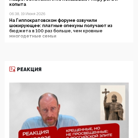
копыта
06:38, 19 Июня 2026
На Гиппократовском форуме озвучили
шокирующее: платные опекуны получают из
бюджета в 100 раз больше, чем кровные
многодетные семьи
05:00, 13 Июня 2026
Разбор учебника Обществознания под редакцией
Медведева: суверенитет, традиционные ценности
и немного двоемыслия
РЕАКЦИЯ
11:53, 09 Июня 2026
Прокуратура наконец увидела экстремистскую
деятельность ИИТО ЮНЕСКО в России, но
цифроглобалисты продолжают определять
повестку в образовании
09:43, 01 Июня 2026
5G за счет здоровья граждан: Минцифры намерено
отобрать у регионов и муниципалитетов право
защищать жилые дома и социальные объекты от
ЭМИ
05:58, 26 Мая 2026