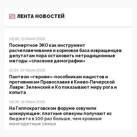
ЛЕНТА НОВОСТЕЙ
06:48, 21 Июля 2026
Посмертное ЭКО как инструмент
расчеловечивания и кормовая база извращенцев:
депутатам пора остановить нетрадиционные
методы «спасения демографии»
10:34, 07 Июля 2026
Пантеон «героям»-пособникам нацистов и
противникам Православия в Киево-Печерской
Лавре: Зеленский и Ко показывают миру рога и
копыта
06:38, 19 Июня 2026
На Гиппократовском форуме озвучили
шокирующее: платные опекуны получают из
бюджета в 100 раз больше, чем кровные
многодетные семьи
05:00, 13 Июня 2026