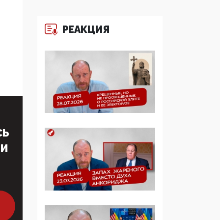
многодетные семьи
РЕАКЦИЯ
05:00, 13 Июня 2026
Разбор учебника
Обществознания под
редакцией Медведева:
суверенитет,
традиционные
ценности и немного
двоемыслия
СЬ
11:53, 09 Июня 2026
Прокуратура наконец
ТИ
увидела
экстремистскую
деятельность ИИТО
ЮНЕСКО в России, но
цифроглобалисты
продолжают
определять повестку в