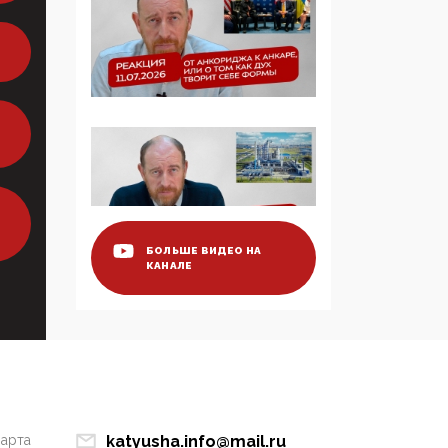
образовании
09:43, 01 Июня 2026
5G за счет здоровья
граждан: Минцифры
намерено отобрать у
регионов и
муниципалитетов право
защищать жилые дома
и социальные объекты
от ЭМИ
БОЛЬШЕ ВИДЕО НА
КАНАЛЕ
05:58, 26 Мая 2026
Роскомнадзор
освободили от борца с
деструктивным и
опасным контентом
07:39, 25 Мая 2026
марта
katyusha.info@mail.ru