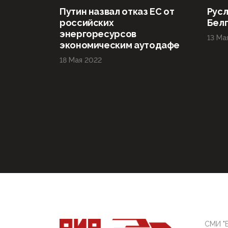
Путин назвал отказ ЕС от
Русл
российских
Бел
энергоресурсов
13 Ма
экономическим аутодафе
18 Мая 2022
СМИ "Б