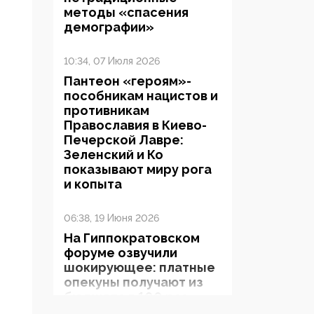
методы «спасения
демографии»
10:34, 07 Июля 2026
Пантеон «героям»-
пособникам нацистов и
противникам
Православия в Киево-
Печерской Лавре:
Зеленский и Ко
показывают миру рога
и копыта
06:38, 19 Июня 2026
На Гиппократовском
форуме озвучили
шокирующее: платные
опекуны получают из
бюджета в 100 раз
больше, чем кровные