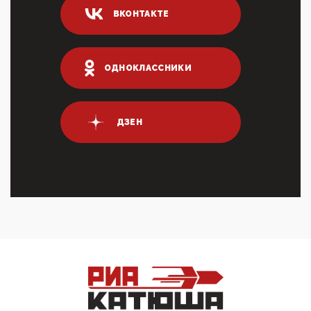
04:47, 10 Апреля 2026
ВКОНТАКТЕ
ИНН для переводов по СБП это первый шаг из
логических двухЗаполнение ИНН при любых
переводах по ...
03:35, 10 Апреля 2026
ОДНОКЛАССНИКИ
Суммарное вознаграждение менеджменту в 15
крупных банках по итогам 2025 года превысило 63
млрд руб. ...
03:01, 10 Апреля 2026
ДЗЕН
Террорист и убийца Буданов вальяжно сообщил,
что союзники просили Киев не наносить удары по
энергети...
01:54, 10 Апреля 2026
ПрезидентПутинвчера вечером обьявил
Пасхальное перемирие с 16 часов субботы до конца
дня Воскресен...
01:09, 10 Апреля 2026
Цифроконцлагерь работает только на
входМошенники активно пользуются аккаунтами на
Госуслугах уме...
12:01, 10 Апреля 2026