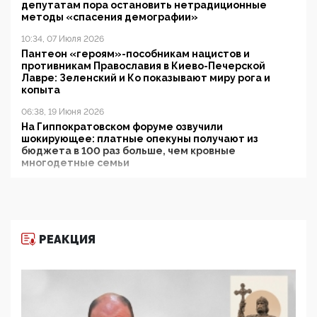
депутатам пора остановить нетрадиционные
методы «спасения демографии»
10:34, 07 Июля 2026
Пантеон «героям»-пособникам нацистов и
противникам Православия в Киево-Печерской
Лавре: Зеленский и Ко показывают миру рога и
копыта
06:38, 19 Июня 2026
На Гиппократовском форуме озвучили
шокирующее: платные опекуны получают из
бюджета в 100 раз больше, чем кровные
многодетные семьи
05:00, 13 Июня 2026
Разбор учебника Обществознания под редакцией
Медведева: суверенитет, традиционные ценности
и немного двоемыслия
РЕАКЦИЯ
11:53, 09 Июня 2026
Прокуратура наконец увидела экстремистскую
деятельность ИИТО ЮНЕСКО в России, но
цифроглобалисты продолжают определять
повестку в образовании