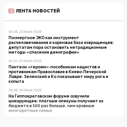
ЛЕНТА НОВОСТЕЙ
06:48, 21 Июля 2026
Посмертное ЭКО как инструмент
расчеловечивания и кормовая база извращенцев:
депутатам пора остановить нетрадиционные
методы «спасения демографии»
10:34, 07 Июля 2026
Пантеон «героям»-пособникам нацистов и
противникам Православия в Киево-Печерской
Лавре: Зеленский и Ко показывают миру рога и
копыта
06:38, 19 Июня 2026
На Гиппократовском форуме озвучили
шокирующее: платные опекуны получают из
бюджета в 100 раз больше, чем кровные
многодетные семьи
05:00, 13 Июня 2026
Разбор учебника Обществознания под редакцией