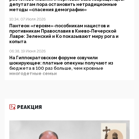
депутатам пора остановить нетрадиционные
методы «спасения демографии»
10:34, 07 Июля 2026
Пантеон «героям»-пособникам нацистов и
противникам Православия в Киево-Печерской
Лавре: Зеленский и Ко показывают миру рога и
копыта
06:38, 19 Июня 2026
На Гиппократовском форуме озвучили
шокирующее: платные опекуны получают из
бюджета в 100 раз больше, чем кровные
многодетные семьи
05:00, 13 Июня 2026
Разбор учебника Обществознания под редакцией
Медведева: суверенитет, традиционные ценности
и немного двоемыслия
РЕАКЦИЯ
11:53, 09 Июня 2026
Прокуратура наконец увидела экстремистскую
деятельность ИИТО ЮНЕСКО в России, но
цифроглобалисты продолжают определять
повестку в образовании