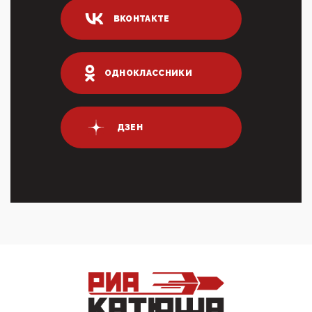
04:47, 10 Апреля 2026
ВКОНТАКТЕ
ИНН для переводов по СБП это первый шаг из
логических двухЗаполнение ИНН при любых
переводах по ...
03:35, 10 Апреля 2026
ОДНОКЛАССНИКИ
Суммарное вознаграждение менеджменту в 15
крупных банках по итогам 2025 года превысило 63
млрд руб. ...
03:01, 10 Апреля 2026
ДЗЕН
Террорист и убийца Буданов вальяжно сообщил,
что союзники просили Киев не наносить удары по
энергети...
01:54, 10 Апреля 2026
ПрезидентПутинвчера вечером обьявил
Пасхальное перемирие с 16 часов субботы до конца
дня Воскресен...
01:09, 10 Апреля 2026
Цифроконцлагерь работает только на
входМошенники активно пользуются аккаунтами на
Госуслугах уме...
12:01, 10 Апреля 2026