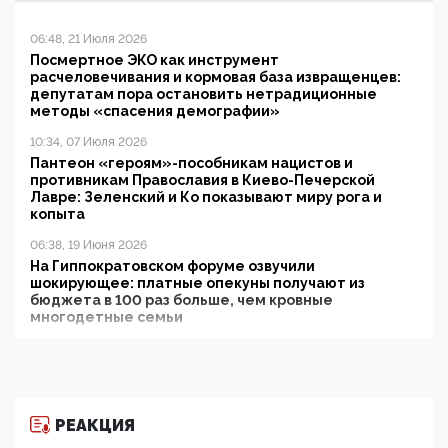
06:48, 21 Июля 2026
Посмертное ЭКО как инструмент
расчеловечивания и кормовая база извращенцев:
депутатам пора остановить нетрадиционные
методы «спасения демографии»
10:34, 07 Июля 2026
Пантеон «героям»-пособникам нацистов и
противникам Православия в Киево-Печерской
Лавре: Зеленский и Ко показывают миру рога и
копыта
06:38, 19 Июня 2026
На Гиппократовском форуме озвучили
шокирующее: платные опекуны получают из
бюджета в 100 раз больше, чем кровные
многодетные семьи
05:00, 13 Июня 2026
Разбор учебника Обществознания под редакцией
Медведева: суверенитет, традиционные ценности
и немного двоемыслия
РЕАКЦИЯ
11:53, 09 Июня 2026