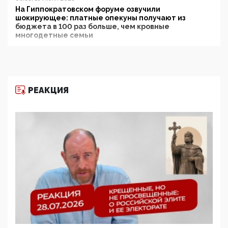
На Гиппократовском форуме озвучили
шокирующее: платные опекуны получают из
бюджета в 100 раз больше, чем кровные
многодетные семьи
05:00, 13 Июня 2026
Разбор учебника Обществознания под редакцией
Медведева: суверенитет, традиционные ценности
и немного двоемыслия
РЕАКЦИЯ
11:53, 09 Июня 2026
Прокуратура наконец увидела экстремистскую
деятельность ИИТО ЮНЕСКО в России, но
цифроглобалисты продолжают определять
повестку в образовании
09:43, 01 Июня 2026
5G за счет здоровья граждан: Минцифры намерено
отобрать у регионов и муниципалитетов право
защищать жилые дома и социальные объекты от
ЭМИ
05:58, 26 Мая 2026
Роскомнадзор освободили от борца с
деструктивным и опасным контентом