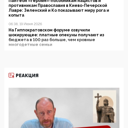
Пантеон «героям»-пособникам нацистов и
противникам Православия в Киево-Печерской
Лавре: Зеленский и Ко показывают миру рога и
копыта
06:38, 19 Июня 2026
На Гиппократовском форуме озвучили
шокирующее: платные опекуны получают из
бюджета в 100 раз больше, чем кровные
многодетные семьи
05:00, 13 Июня 2026
Разбор учебника Обществознания под редакцией
Медведева: суверенитет, традиционные ценности
и немного двоемыслия
РЕАКЦИЯ
11:53, 09 Июня 2026
Прокуратура наконец увидела экстремистскую
деятельность ИИТО ЮНЕСКО в России, но
цифроглобалисты продолжают определять
повестку в образовании
09:43, 01 Июня 2026
5G за счет здоровья граждан: Минцифры намерено
отобрать у регионов и муниципалитетов право
защищать жилые дома и социальные объекты от