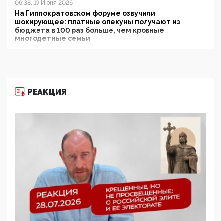
06:38, 19 Июня 2026
На Гиппократовском форуме озвучили
шокирующее: платные опекуны получают из
бюджета в 100 раз больше, чем кровные
многодетные семьи
05:00, 13 Июня 2026
Разбор учебника Обществознания под редакцией
Медведева: суверенитет, традиционные ценности
и немного двоемыслия
РЕАКЦИЯ
11:53, 09 Июня 2026
Прокуратура наконец увидела экстремистскую
деятельность ИИТО ЮНЕСКО в России, но
цифроглобалисты продолжают определять
повестку в образовании
09:43, 01 Июня 2026
5G за счет здоровья граждан: Минцифры намерено
отобрать у регионов и муниципалитетов право
защищать жилые дома и социальные объекты от
ЭМИ
05:58, 26 Мая 2026
Роскомнадзор освободили от борца с
деструктивным и опасным контентом