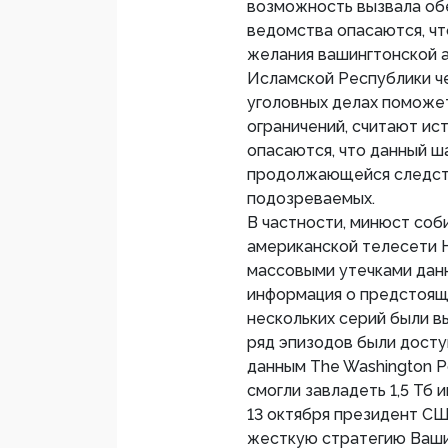
возможность вызвала об
ведомства опасаются, чт
желания вашингтонской 
Исламской Республики ч
уголовных делах поможе
ограничений, считают ис
опасаются, что данный ш
продолжающейся следств
подозреваемых.
В частности, минюст соб
американской телесети H
массовыми утечками дан
информация о предстоящи
нескольких серий были в
ряд эпизодов были досту
данным The Washington P
смогли завладеть 1,5 Тб 
13 октября президент С
жесткую стратегию Вашин