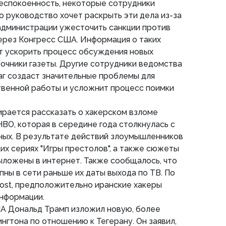
еспокоенность, некоторые сотрудники
о руководство хочет раскрыть эти дела из-за
администрации ужесточить санкции против
ерез Конгресс США. Информация о таких
т ускорить процесс обсуждения новых
точники газеты. Другие сотрудники ведомства
аг создаст значительные проблемы для
енной работы и усложнит процесс поимки
ирается рассказать о хакерском взломе
BO, которая в середине года столкнулась с
ных. В результате действий злоумышленников
х сериях "Игры престолов", а также сюжеты
ыложены в интернет. Также сообщалось, что
пны в сети раньше их даты выхода по ТВ. По
ost, предположительно иранские хакеры
информации.
ША Дональд Трамп изложил новую, более
гтона по отношению к Тегерану. Он заявил,