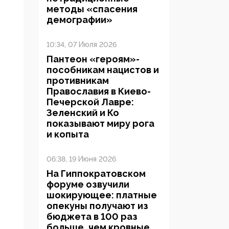
методы «спасения
демографии»
10:34, 07 Июля 2026
Пантеон «героям»-
пособникам нацистов и
противникам
Православия в Киево-
Печерской Лавре:
Зеленский и Ко
показывают миру рога
и копыта
06:38, 19 Июня 2026
На Гиппократовском
форуме озвучили
шокирующее: платные
опекуны получают из
бюджета в 100 раз
больше, чем кровные