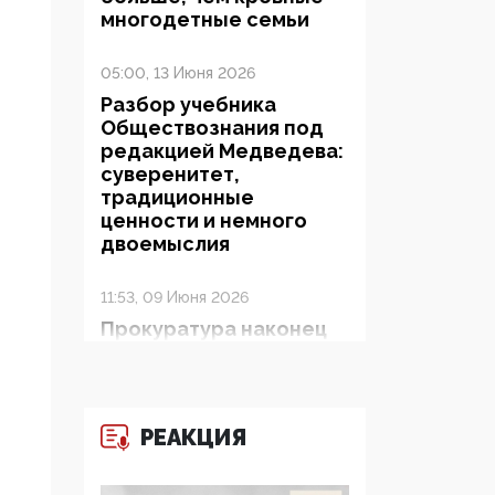
многодетные семьи
05:00, 13 Июня 2026
Разбор учебника
Обществознания под
редакцией Медведева:
суверенитет,
традиционные
ценности и немного
двоемыслия
11:53, 09 Июня 2026
Прокуратура наконец
увидела
экстремистскую
деятельность ИИТО
ЮНЕСКО в России, но
РЕАКЦИЯ
цифроглобалисты
продолжают
определять повестку в