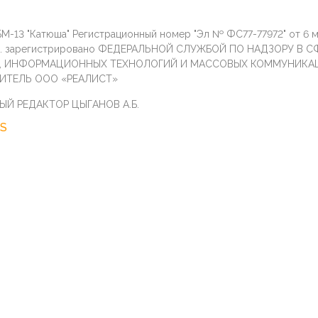
М-13 "Катюша" Регистрационный номер "Эл № ФС77-77972" от 6 
г. зарегистрировано ФЕДЕРАЛЬНОЙ СЛУЖБОЙ ПО НАДЗОРУ В С
И, ИНФОРМАЦИОННЫХ ТЕХНОЛОГИЙ И МАССОВЫХ КОММУНИКА
ИТЕЛЬ ООО «РЕАЛИСТ»
ЫЙ РЕДАКТОР ЦЫГАНОВ А.Б.
S