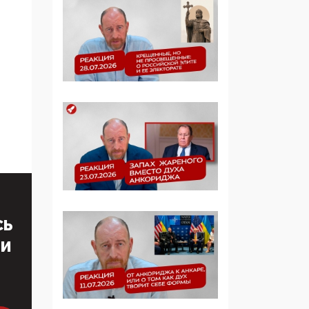
образовании
09:43, 01 Июня 2026
5G за счет здоровья
граждан: Минцифры
намерено отобрать у
регионов и
муниципалитетов право
защищать жилые дома
и социальные объекты
от ЭМИ
05:58, 26 Мая 2026
Роскомнадзор
СЬ
освободили от борца с
ТИ
деструктивным и
опасным контентом
07:39, 25 Мая 2026