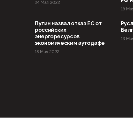
РФ н
24 Мая 2022
18 Ма
Путин назвал отказ ЕС от
Русл
российских
Бел
энергоресурсов
13 Ма
экономическим аутодафе
18 Мая 2022