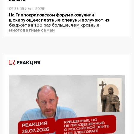
06:38, 19 Июня 2026
На Гиппократовском форуме озвучили
шокирующее: платные опекуны получают из
бюджета в 100 раз больше, чем кровные
многодетные семьи
05:00, 13 Июня 2026
Разбор учебника Обществознания под редакцией
Медведева: суверенитет, традиционные ценности
и немного двоемыслия
РЕАКЦИЯ
11:53, 09 Июня 2026
Прокуратура наконец увидела экстремистскую
деятельность ИИТО ЮНЕСКО в России, но
цифроглобалисты продолжают определять
повестку в образовании
09:43, 01 Июня 2026
5G за счет здоровья граждан: Минцифры намерено
отобрать у регионов и муниципалитетов право
защищать жилые дома и социальные объекты от
ЭМИ
05:58, 26 Мая 2026
Роскомнадзор освободили от борца с