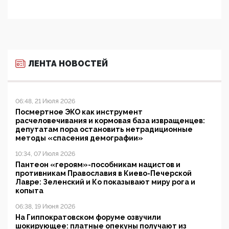
ЛЕНТА НОВОСТЕЙ
06:48, 21 Июля 2026
Посмертное ЭКО как инструмент
расчеловечивания и кормовая база извращенцев:
депутатам пора остановить нетрадиционные
методы «спасения демографии»
10:34, 07 Июля 2026
Пантеон «героям»-пособникам нацистов и
противникам Православия в Киево-Печерской
Лавре: Зеленский и Ко показывают миру рога и
копыта
06:38, 19 Июня 2026
На Гиппократовском форуме озвучили
шокирующее: платные опекуны получают из