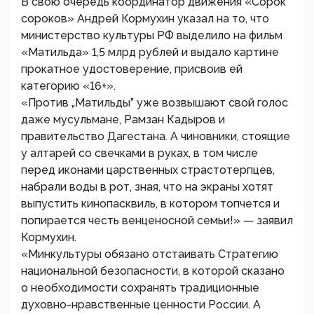
В свою очередь координатор движения «Сорок
сороков» Андрей Кормухин указал на то, что
министерство культуры РФ выделило на фильм
«Матильда» 1,5 млрд рублей и выдало картине
прокатное удостоверение, присвоив ей
категорию «16+».
«Против „Матильды” уже возвышают свой голос
даже мусульмане, Рамзан Кадыров и
правительство Дагестана. А чиновники, стоящие
у алтарей со свечками в руках, в том числе
перед иконами царственных страстотерпцев,
набрали воды в рот, зная, что на экраны хотят
выпустить кинопасквиль, в котором топчется и
попирается честь венценосной семьи!» — заявил
Кормухин.
«Минкультуры обязано отстаивать Стратегию
национальной безопасности, в которой сказано
о необходимости сохранять традиционные
духовно-нравственные ценности России. А