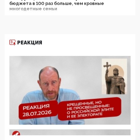
бюджета в 100 раз больше, чем кровные
многодетные семьи
05:00, 13 Июня 2026
Разбор учебника Обществознания под редакцией
Медведева: суверенитет, традиционные ценности
и немного двоемыслия
РЕАКЦИЯ
11:53, 09 Июня 2026
Прокуратура наконец увидела экстремистскую
деятельность ИИТО ЮНЕСКО в России, но
цифроглобалисты продолжают определять
повестку в образовании
09:43, 01 Июня 2026
5G за счет здоровья граждан: Минцифры намерено
отобрать у регионов и муниципалитетов право
защищать жилые дома и социальные объекты от
ЭМИ
05:58, 26 Мая 2026
Роскомнадзор освободили от борца с
деструктивным и опасным контентом
07:39, 25 Мая 2026
Манифест против семьи и традиционных