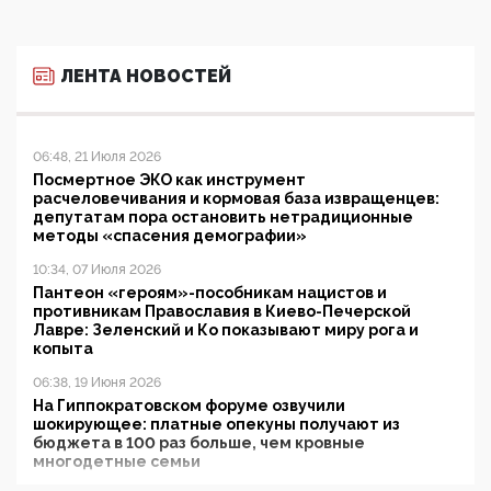
ЛЕНТА НОВОСТЕЙ
06:48, 21 Июля 2026
Посмертное ЭКО как инструмент
расчеловечивания и кормовая база извращенцев:
депутатам пора остановить нетрадиционные
методы «спасения демографии»
10:34, 07 Июля 2026
Пантеон «героям»-пособникам нацистов и
противникам Православия в Киево-Печерской
Лавре: Зеленский и Ко показывают миру рога и
копыта
06:38, 19 Июня 2026
На Гиппократовском форуме озвучили
шокирующее: платные опекуны получают из
бюджета в 100 раз больше, чем кровные
многодетные семьи