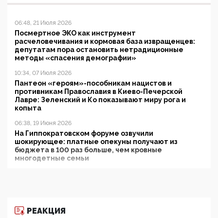
06:48, 21 Июля 2026
Посмертное ЭКО как инструмент
расчеловечивания и кормовая база извращенцев:
депутатам пора остановить нетрадиционные
методы «спасения демографии»
10:34, 07 Июля 2026
Пантеон «героям»-пособникам нацистов и
противникам Православия в Киево-Печерской
Лавре: Зеленский и Ко показывают миру рога и
копыта
06:38, 19 Июня 2026
На Гиппократовском форуме озвучили
шокирующее: платные опекуны получают из
бюджета в 100 раз больше, чем кровные
многодетные семьи
05:00, 13 Июня 2026
Разбор учебника Обществознания под редакцией
Медведева: суверенитет, традиционные ценности
и немного двоемыслия
РЕАКЦИЯ
11:53, 09 Июня 2026