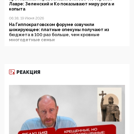
Лавре: Зеленский и Ко показывают миру рога и
копыта
06:38, 19 Июня 2026
На Гиппократовском форуме озвучили
шокирующее: платные опекуны получают из
бюджета в 100 раз больше, чем кровные
многодетные семьи
05:00, 13 Июня 2026
Разбор учебника Обществознания под редакцией
Медведева: суверенитет, традиционные ценности
и немного двоемыслия
РЕАКЦИЯ
11:53, 09 Июня 2026
Прокуратура наконец увидела экстремистскую
деятельность ИИТО ЮНЕСКО в России, но
цифроглобалисты продолжают определять
повестку в образовании
09:43, 01 Июня 2026
5G за счет здоровья граждан: Минцифры намерено
отобрать у регионов и муниципалитетов право
защищать жилые дома и социальные объекты от
ЭМИ