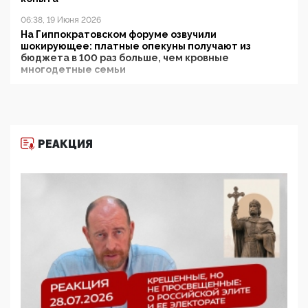
06:38, 19 Июня 2026
На Гиппократовском форуме озвучили
шокирующее: платные опекуны получают из
бюджета в 100 раз больше, чем кровные
многодетные семьи
05:00, 13 Июня 2026
Разбор учебника Обществознания под редакцией
Медведева: суверенитет, традиционные ценности
и немного двоемыслия
РЕАКЦИЯ
11:53, 09 Июня 2026
Прокуратура наконец увидела экстремистскую
деятельность ИИТО ЮНЕСКО в России, но
цифроглобалисты продолжают определять
повестку в образовании
09:43, 01 Июня 2026
5G за счет здоровья граждан: Минцифры намерено
отобрать у регионов и муниципалитетов право
защищать жилые дома и социальные объекты от
ЭМИ
05:58, 26 Мая 2026
Роскомнадзор освободили от борца с