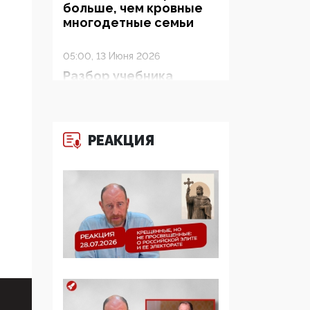
больше, чем кровные
многодетные семьи
05:00, 13 Июня 2026
Разбор учебника
Обществознания под
редакцией Медведева:
суверенитет,
традиционные
РЕАКЦИЯ
ценности и немного
двоемыслия
11:53, 09 Июня 2026
Прокуратура наконец
увидела
экстремистскую
деятельность ИИТО
ЮНЕСКО в России, но
цифроглобалисты
продолжают