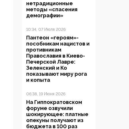
нетрадиционные
методы «спасения
демографии»
10:34, 07 Июля 2026
Пантеон «героям»-
пособникам нацистов и
противникам
Православия в Киево-
Печерской Лавре:
Зеленский и Ко
показывают миру рога
и копыта
06:38, 19 Июня 2026
На Гиппократовском
форуме озвучили
шокирующее: платные
опекуны получают из
бюджета в 100 раз