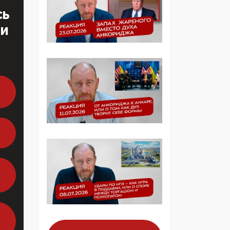
определять повестку в
СЬ
образовании
ТИ
09:43, 01 Июня 2026
5G за счет здоровья
граждан: Минцифры
намерено отобрать у
регионов и
муниципалитетов право
защищать жилые дома
и социальные объекты
от ЭМИ
05:58, 26 Мая 2026
Роскомнадзор
освободили от борца с
деструктивным и
опасным контентом
07:39, 25 Мая 2026