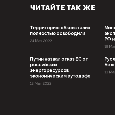
ЧИТАЙТЕ ТАК ЖЕ
Территорию «Азовстали»
Мин
полностью освободили
эксп
РФ н
24 Мая 2022
18 Ма
Путин назвал отказ ЕС от
Русл
российских
Бел
энергоресурсов
13 Ма
экономическим аутодафе
18 Мая 2022