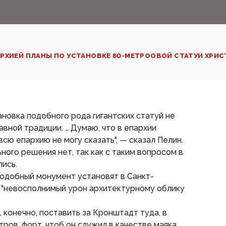
РХИЕЙ ПЛАНЫ ПО УСТАНОВКЕ 80-МЕТРООВОЙ СТАТУИ ХРИСТ
тановка подобного рода гигантских статуй не
авной традиции. … Думаю, что в епархии
 всю епархию не могу сказать", — сказал Пелин.
ного решения нет, так как с таким вопросом в
ись.
подобный монумент установят в Санкт-
 "невосполнимый урон архитектурному облику
, конечно, поставить за Кронштадт туда, в
тров, форт, чтоб он служил в качестве маяка.