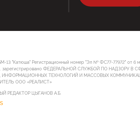
М-13 "Катюша" Регистрационный номер "Эл № ФС77-77972" от 6 
г. зарегистрировано ФЕДЕРАЛЬНОЙ СЛУЖБОЙ ПО НАДЗОРУ В С
И, ИНФОРМАЦИОННЫХ ТЕХНОЛОГИЙ И МАССОВЫХ КОММУНИКА
ИТЕЛЬ ООО «РЕАЛИСТ»
ЫЙ РЕДАКТОР ЦЫГАНОВ А.Б.
S