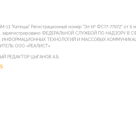
М-13 "Катюша" Регистрационный номер "Эл № ФС77-77972" от 6 
г. зарегистрировано ФЕДЕРАЛЬНОЙ СЛУЖБОЙ ПО НАДЗОРУ В С
И, ИНФОРМАЦИОННЫХ ТЕХНОЛОГИЙ И МАССОВЫХ КОММУНИКА
ИТЕЛЬ ООО «РЕАЛИСТ»
ЫЙ РЕДАКТОР ЦЫГАНОВ А.Б.
S