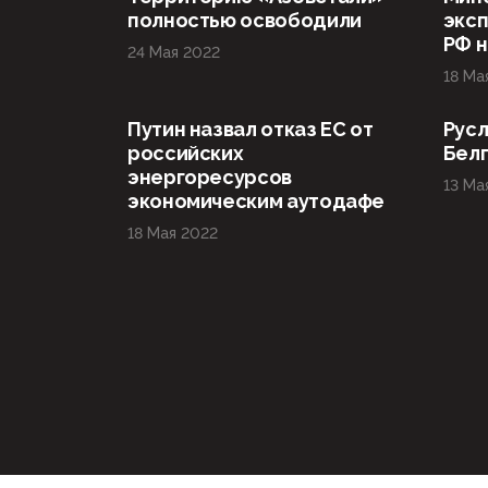
полностью освободили
эксп
РФ н
24 Мая 2022
18 Ма
Путин назвал отказ ЕС от
Русл
российских
Бел
энергоресурсов
13 Ма
экономическим аутодафе
18 Мая 2022