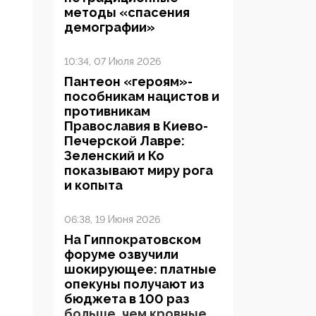
методы «спасения
демографии»
10:34, 07 Июля 2026
Пантеон «героям»-
пособникам нацистов и
противникам
Православия в Киево-
Печерской Лавре:
Зеленский и Ко
показывают миру рога
и копыта
06:38, 19 Июня 2026
На Гиппократовском
форуме озвучили
шокирующее: платные
опекуны получают из
бюджета в 100 раз
больше, чем кровные