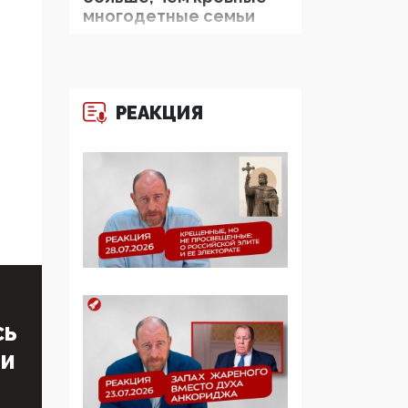
многодетные семьи
05:00, 13 Июня 2026
Разбор учебника
Обществознания под
РЕАКЦИЯ
редакцией Медведева:
суверенитет,
традиционные
ценности и немного
двоемыслия
11:53, 09 Июня 2026
Прокуратура наконец
увидела
экстремистскую
деятельность ИИТО
СЬ
ЮНЕСКО в России, но
ТИ
цифроглобалисты
продолжают
определять повестку в