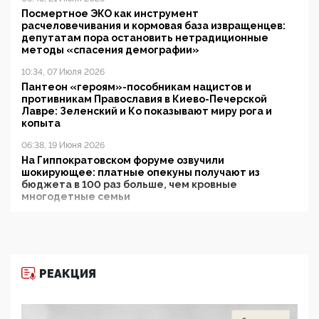
Посмертное ЭКО как инструмент
расчеловечивания и кормовая база извращенцев:
депутатам пора остановить нетрадиционные
методы «спасения демографии»
10:34, 07 Июля 2026
Пантеон «героям»-пособникам нацистов и
противникам Православия в Киево-Печерской
Лавре: Зеленский и Ко показывают миру рога и
копыта
06:38, 19 Июня 2026
На Гиппократовском форуме озвучили
шокирующее: платные опекуны получают из
бюджета в 100 раз больше, чем кровные
многодетные семьи
05:00, 13 Июня 2026
Разбор учебника Обществознания под редакцией
Медведева: суверенитет, традиционные ценности
и немного двоемыслия
РЕАКЦИЯ
11:53, 09 Июня 2026
Прокуратура наконец увидела экстремистскую
деятельность ИИТО ЮНЕСКО в России, но