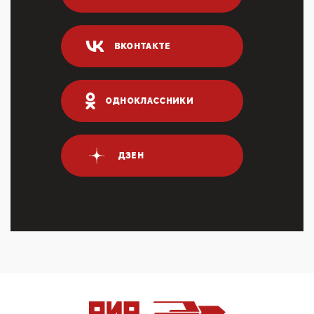
Он это ...
04:47, 10 Апреля 2026
ВКОНТАКТЕ
ИНН для переводов по СБП это первый шаг из
логических двухЗаполнение ИНН при любых
переводах по ...
03:35, 10 Апреля 2026
ОДНОКЛАССНИКИ
Суммарное вознаграждение менеджменту в 15
крупных банках по итогам 2025 года превысило 63
млрд руб. ...
03:01, 10 Апреля 2026
ДЗЕН
Террорист и убийца Буданов вальяжно сообщил,
что союзники просили Киев не наносить удары по
энергети...
01:54, 10 Апреля 2026
ПрезидентПутинвчера вечером обьявил
Пасхальное перемирие с 16 часов субботы до конца
дня Воскресен...
01:09, 10 Апреля 2026
Цифроконцлагерь работает только на
входМошенники активно пользуются аккаунтами на
Госуслугах уме...