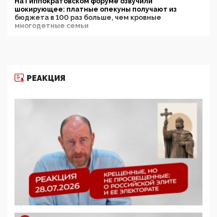
На Гиппократовском форуме озвучили
шокирующее: платные опекуны получают из
бюджета в 100 раз больше, чем кровные
многодетные семьи
05:00, 13 Июня 2026
Разбор учебника Обществознания под редакцией
Медведева: суверенитет, традиционные ценности
и немного двоемыслия
РЕАКЦИЯ
11:53, 09 Июня 2026
Прокуратура наконец увидела экстремистскую
деятельность ИИТО ЮНЕСКО в России, но
цифроглобалисты продолжают определять
повестку в образовании
09:43, 01 Июня 2026
5G за счет здоровья граждан: Минцифры намерено
отобрать у регионов и муниципалитетов право
защищать жилые дома и социальные объекты от
ЭМИ
05:58, 26 Мая 2026
Роскомнадзор освободили от борца с
деструктивным и опасным контентом
07:39, 25 Мая 2026