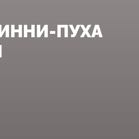
ВИННИ-ПУХА
И