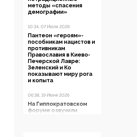
методы «спасения
демографии»
10:34, 07 Июля 2026
Пантеон «героям»-
пособникам нацистов и
противникам
Православия в Киево-
Печерской Лавре:
Зеленский и Ко
показывают миру рога
и копыта
06:38, 19 Июня 2026
На Гиппократовском
форуме озвучили
шокирующее: платные
опекуны получают из
бюджета в 100 раз
больше, чем кровные