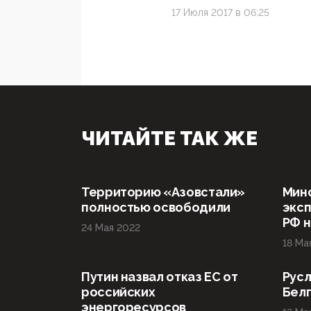
17 Июля 2017 в 06:25
ЧИТАЙТЕ ТАК ЖЕ
Территорию «Азовстали»
Мин
полностью освободили
эксп
РФ н
24 Мая 2022
18 Ма
Путин назвал отказ ЕС от
Русл
российских
Бел
энергоресурсов