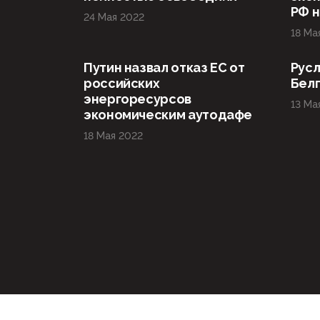
РФ н
24 Мая 2022
18 Ма
Путин назвал отказ ЕС от
Русл
российских
Бел
энергоресурсов
13 Ма
экономическим аутодафе
18 Мая 2022