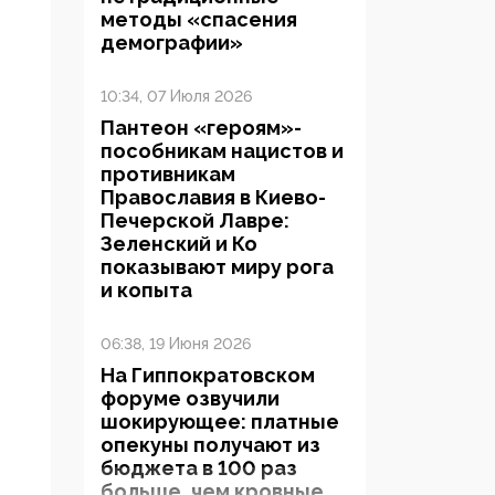
методы «спасения
демографии»
10:34, 07 Июля 2026
Пантеон «героям»-
пособникам нацистов и
противникам
Православия в Киево-
Печерской Лавре:
Зеленский и Ко
показывают миру рога
и копыта
06:38, 19 Июня 2026
На Гиппократовском
форуме озвучили
шокирующее: платные
опекуны получают из
бюджета в 100 раз
больше, чем кровные