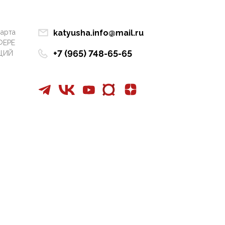
Манифест против
семьи и традиционных
ценностей: «Новые
марта
katyusha.info@mail.ru
люди» поднимают
ФЕРЕ
электорат феминисток
+7 (965) 748-65-65
ЦИЙ
на битву с
мужчинами-«бабуинам
и»
05:08, 15 Мая 2026
Эзотерика,
инфоцыганство и
лженаука под ширмой
защиты традиционных
ценностей: кто и с чем
выступал на форуме
«Россия 809. Традиции
будущего»
09:40, 06 Мая 2026