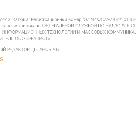
М-13 "Катюша" Регистрационный номер "Эл № ФС77-77972" от 6 
г. зарегистрировано ФЕДЕРАЛЬНОЙ СЛУЖБОЙ ПО НАДЗОРУ В С
И, ИНФОРМАЦИОННЫХ ТЕХНОЛОГИЙ И МАССОВЫХ КОММУНИКА
ИТЕЛЬ ООО «РЕАЛИСТ»
ЫЙ РЕДАКТОР ЦЫГАНОВ А.Б.
S