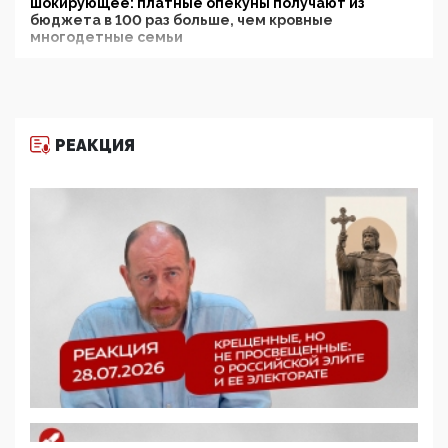
шокирующее: платные опекуны получают из
бюджета в 100 раз больше, чем кровные
многодетные семьи
05:00, 13 Июня 2026
Разбор учебника Обществознания под редакцией
Медведева: суверенитет, традиционные ценности
и немного двоемыслия
РЕАКЦИЯ
11:53, 09 Июня 2026
Прокуратура наконец увидела экстремистскую
деятельность ИИТО ЮНЕСКО в России, но
цифроглобалисты продолжают определять
повестку в образовании
09:43, 01 Июня 2026
5G за счет здоровья граждан: Минцифры намерено
отобрать у регионов и муниципалитетов право
защищать жилые дома и социальные объекты от
ЭМИ
05:58, 26 Мая 2026
Роскомнадзор освободили от борца с
деструктивным и опасным контентом
07:39, 25 Мая 2026