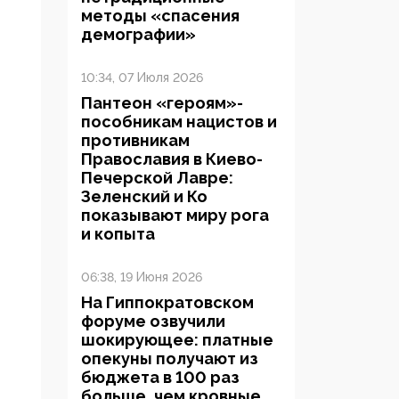
методы «спасения
демографии»
10:34, 07 Июля 2026
Пантеон «героям»-
пособникам нацистов и
противникам
Православия в Киево-
Печерской Лавре:
Зеленский и Ко
показывают миру рога
и копыта
06:38, 19 Июня 2026
На Гиппократовском
форуме озвучили
шокирующее: платные
опекуны получают из
бюджета в 100 раз
больше, чем кровные