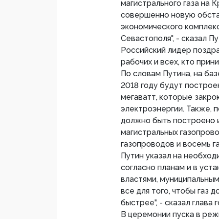
магистрального газа на 
совершенно новую обстан
экономического комплекс
Севастополя", - сказал П
Российский лидер поздр
рабочих и всех, кто прин
По словам Путина, на ба
2018 году будут постро
мегаватт, которые закр
электроэнергии. Также, п
должно быть построено 
магистральных газопрово
газопроводов и восемь г
Путин указал на необход
согласно планам и в уст
властями, муниципальным
все для того, чтобы газ
быстрее", - сказал глава 
В церемонии пуска в ре