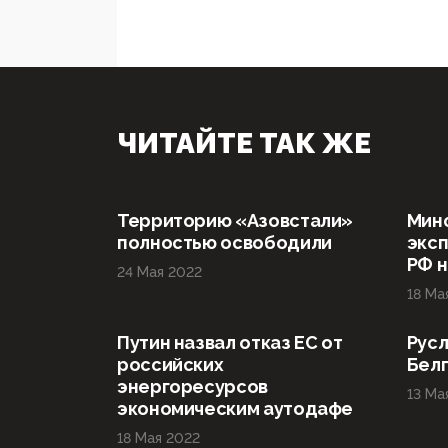
ЧИТАЙТЕ ТАК ЖЕ
Территорию «Азовстали»
Мин
полностью освободили
эксп
РФ н
24 Мая 2022
18 Ма
Путин назвал отказ ЕС от
Русл
российских
Бел
энергоресурсов
13 Ма
экономическим аутодафе
18 Мая 2022