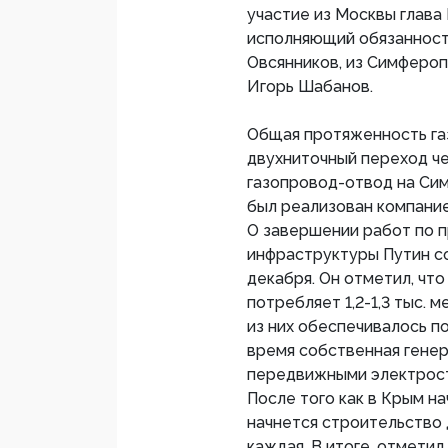
участие из Москвы глава
исполняющий обязанност
Овсянников, из Симфероп
Игорь Шабанов.
Общая протяженность газ
двухниточный переход че
газопровод-отвод на Сим
был реализован компание
О завершении работ по 
инфраструктуры Путин с
декабря. Он отметил, что
потребляет 1,2-1,3 тыс. 
из них обеспечивалось п
время собственная генера
передвижными электроста
После того как в Крым на
начнется строительство
каждая. В итоге, отмети