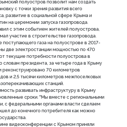
Крымский полуостров позволит нам создать
овку с точки зрения развития всего
а, развитие в социальной сфере Крыма и
утин на церемонии запуска газопровода.
авил с этим событием жителей полуострова,
имал участие в строительстве газопровода.
зе поступающего газа на полуострове в 2017-
ены две электростанции мощностью по 470
оют текущие потребности полуострова в
о словам президента, за четыре года в Крыму
и реконструировано 70 километров
дов и 2,5 тысячи километров межпоселковых
азоперекачивающих станций.
имость развивать инфраструктуру в Крыму
ановленные сроки. "Мы вместе с региональными
и, с федеральными органами власти сделаем
 дошел до конечного потребителя как можно
государства.
жиме видеоконференции с Крымом приняли