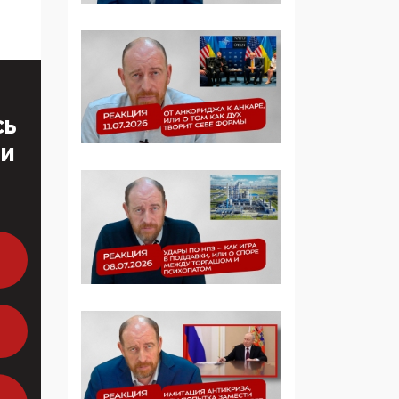
Манифест против
семьи и традиционных
ценностей: «Новые
люди» поднимают
электорат феминисток
на битву с
мужчинами-«бабуинам
СЬ
и»
ТИ
05:08, 15 Мая 2026
Эзотерика,
инфоцыганство и
лженаука под ширмой
защиты традиционных
ценностей: кто и с чем
выступал на форуме
«Россия 809. Традиции
будущего»
09:40, 06 Мая 2026