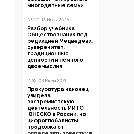
многодетные семьи
05:00, 13 Июня 2026
Разбор учебника
Обществознания под
редакцией Медведева:
суверенитет,
традиционные
ценности и немного
двоемыслия
11:53, 09 Июня 2026
Прокуратура наконец
увидела
экстремистскую
деятельность ИИТО
ЮНЕСКО в России, но
цифроглобалисты
продолжают
определять повестку в