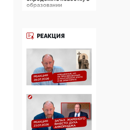
образовании
09:43, 01 Июня 2026
5G за счет здоровья
граждан: Минцифры
РЕАКЦИЯ
намерено отобрать у
регионов и
муниципалитетов право
защищать жилые дома
и социальные объекты
от ЭМИ
05:58, 26 Мая 2026
Роскомнадзор
освободили от борца с
деструктивным и
опасным контентом
07:39, 25 Мая 2026