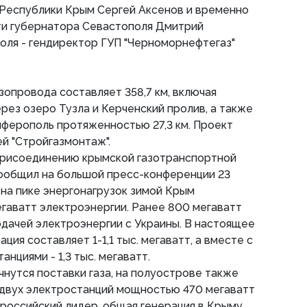
 Республики Крым Сергей Аксенов и временно
и губернатора Севастополя Дмитрий
оля - гендиректор ГУП "Черноморнефтегаз"
опровода составляет 358,7 км, включая
рез озеро Тузла и Керченский пролив, а также
ферополь протяженностью 27,3 км. Проект
й "Стройгазмонтаж".
присоединению крымской газотранспортной
ообщил на большой пресс-конференции 23
 на пике энергонагрузок зимой Крым
мегаватт электроэнергии. Ранее 800 мегаватт
одачей электроэнергии с Украины. В настоящее
ция составляет 1-1,1 тыс. мегаватт, а вместе с
нциями - 1,3 тыс. мегаватт.
чнутся поставки газа, на полуострове также
 двух электростанций мощностью 470 мегаватт
л российский лидер, общая генерация в Крыму