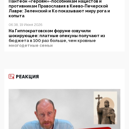
Пантеон «героям»-пособникам нацистов и
противникам Православия в Киево-Печерской
Лавре: Зеленский и Ко показывают миру рога и
копыта
06:38, 19 Июня 2026
На Гиппократовском форуме озвучили
шокирующее: платные опекуны получают из
бюджета в 100 раз больше, чем кровные
многодетные семьи
05:00, 13 Июня 2026
Разбор учебника Обществознания под редакцией
Медведева: суверенитет, традиционные ценности
и немного двоемыслия
РЕАКЦИЯ
11:53, 09 Июня 2026
Прокуратура наконец увидела экстремистскую
деятельность ИИТО ЮНЕСКО в России, но
цифроглобалисты продолжают определять
повестку в образовании
09:43, 01 Июня 2026
5G за счет здоровья граждан: Минцифры намерено
отобрать у регионов и муниципалитетов право
защищать жилые дома и социальные объекты от