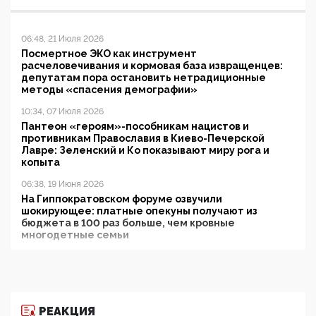
06:48, 21 Июля 2026
Посмертное ЭКО как инструмент
расчеловечивания и кормовая база извращенцев:
депутатам пора остановить нетрадиционные
методы «спасения демографии»
10:34, 07 Июля 2026
Пантеон «героям»-пособникам нацистов и
противникам Православия в Киево-Печерской
Лавре: Зеленский и Ко показывают миру рога и
копыта
06:38, 19 Июня 2026
На Гиппократовском форуме озвучили
шокирующее: платные опекуны получают из
бюджета в 100 раз больше, чем кровные
многодетные семьи
05:00, 13 Июня 2026
Разбор учебника Обществознания под редакцией
Медведева: суверенитет, традиционные ценности
и немного двоемыслия
РЕАКЦИЯ