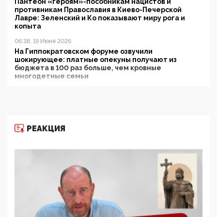
Пантеон «героям»-пособникам нацистов и
противникам Православия в Киево-Печерской
Лавре: Зеленский и Ко показывают миру рога и
копыта
06:38, 19 Июня 2026
На Гиппократовском форуме озвучили
шокирующее: платные опекуны получают из
бюджета в 100 раз больше, чем кровные
многодетные семьи
05:00, 13 Июня 2026
Разбор учебника Обществознания под редакцией
Медведева: суверенитет, традиционные ценности
и немного двоемыслия
РЕАКЦИЯ
11:53, 09 Июня 2026
Прокуратура наконец увидела экстремистскую
деятельность ИИТО ЮНЕСКО в России, но
цифроглобалисты продолжают определять
повестку в образовании
09:43, 01 Июня 2026
5G за счет здоровья граждан: Минцифры намерено
отобрать у регионов и муниципалитетов право
защищать жилые дома и социальные объекты от