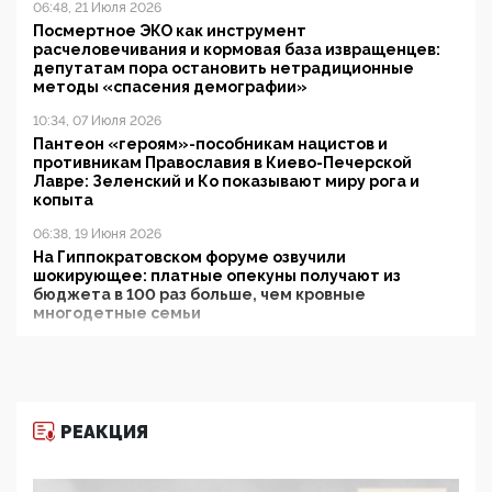
06:48, 21 Июля 2026
Посмертное ЭКО как инструмент
расчеловечивания и кормовая база извращенцев:
депутатам пора остановить нетрадиционные
методы «спасения демографии»
10:34, 07 Июля 2026
Пантеон «героям»-пособникам нацистов и
противникам Православия в Киево-Печерской
Лавре: Зеленский и Ко показывают миру рога и
копыта
06:38, 19 Июня 2026
На Гиппократовском форуме озвучили
шокирующее: платные опекуны получают из
бюджета в 100 раз больше, чем кровные
многодетные семьи
05:00, 13 Июня 2026
Разбор учебника Обществознания под редакцией
Медведева: суверенитет, традиционные ценности
и немного двоемыслия
РЕАКЦИЯ
11:53, 09 Июня 2026
Прокуратура наконец увидела экстремистскую
деятельность ИИТО ЮНЕСКО в России, но