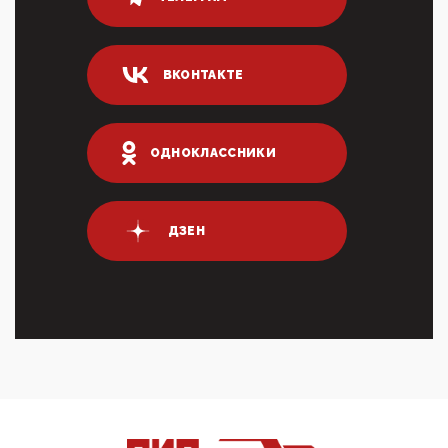
80% сирийцев в ФРГ должны вернуться на родину.
Он это ...
04:47, 10 Апреля 2026
ВКОНТАКТЕ
ИНН для переводов по СБП это первый шаг из
логических двухЗаполнение ИНН при любых
переводах по ...
03:35, 10 Апреля 2026
ОДНОКЛАССНИКИ
Суммарное вознаграждение менеджменту в 15
крупных банках по итогам 2025 года превысило 63
млрд руб. ...
03:01, 10 Апреля 2026
ДЗЕН
Террорист и убийца Буданов вальяжно сообщил,
что союзники просили Киев не наносить удары по
энергети...
01:54, 10 Апреля 2026
ПрезидентПутинвчера вечером обьявил
Пасхальное перемирие с 16 часов субботы до конца
дня Воскресен...
01:09, 10 Апреля 2026
Цифроконцлагерь работает только на
входМошенники активно пользуются аккаунтами на