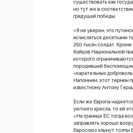
существовать как госуда
но тут же в соответстви
грядущей победы.
«Я не уверен, что путин
исчисляться десятками т
250 тысяч солдат. Кроме 
бойцов Национальной гва
которого ограничиваютс
породившей беспомощны
«карательных доброволь
Напомним, этот термин 
известному Антону Гера
Если же Европа надеется
уютного кресла, то ей эт
«На границе ЕС тогда во
заправлять хорошо воор
Евросоюз хлынут толпы б