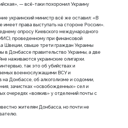
рийская», — всё-таки похоронил Украину
ние украинский министр всё же оставил: «В
е имеет права выступать на стороне России».
леднему опросу Киевского международного
КМИС), проведенному при финансовой
а Швеции, свыше трети граждан Украины
ы в Донбассе правительство Украины, а две
ойне наживаются украинские олигархи.
интервью, так это об убийствах и
шаемых военнослужащими ВСУ и
 на Донбассе, об алкоголизме и содомии,
ния, зачистках «освобожденных» сел и
х очередях «воякив» у отделений почты с
вестно жителям Донбасса, но почти не
вателю.