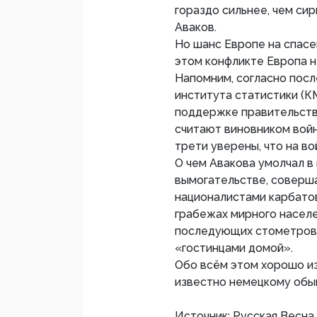
гораздо сильнее, чем си
Аваков.
Но шанс Европе на спасе
этом конфликте Европа н
Напомним, согласно пос
института статистики (
поддержке правительств
считают виновником войн
трети уверены, что на в
О чем Авакова умолчал в 
вымогательстве, совер
националистами карбатов
грабежах мирного населе
последующих стометровы
«гостинцами домой».
Обо всём этом хорошо из
известно немецкому обы
Источник: Русская Весна