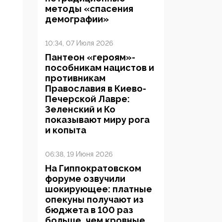
методы «спасения
демографии»
10:34, 07 Июля 2026
Пантеон «героям»-
пособникам нацистов и
противникам
Православия в Киево-
Печерской Лавре:
Зеленский и Ко
показывают миру рога
и копыта
06:38, 19 Июня 2026
На Гиппократовском
форуме озвучили
шокирующее: платные
опекуны получают из
бюджета в 100 раз
больше, чем кровные