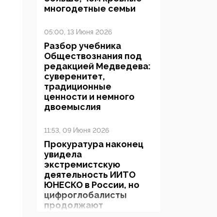
многодетные семьи
05:00, 13 Июня 2026
Разбор учебника
Обществознания под
редакцией Медведева:
суверенитет,
традиционные
ценности и немного
двоемыслия
11:53, 09 Июня 2026
Прокуратура наконец
увидела
экстремистскую
деятельность ИИТО
ЮНЕСКО в России, но
цифроглобалисты
продолжают
определять повестку в