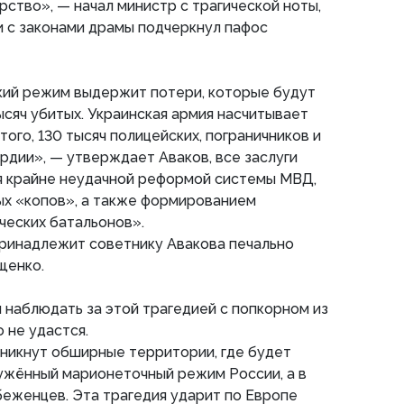
рство», — начал министр с трагической ноты,
и с законами драмы подчеркнул пафос
ский режим выдержит потери, которые будут
ысяч убитых. Украинская армия насчитывает
того, 130 тысяч полицейских, пограничников и
рдии», — утверждает Аваков, все заслуги
я крайне неудачной реформой системы МВД,
х «копов», а также формированием
ческих батальонов».
принадлежит советнику Авакова печально
щенко.
 наблюдать за этой трагедией с попкорном из
о не удастся.
зникнут обширные территории, где будет
ужённый марионеточный режим России, а в
еженцев. Эта трагедия ударит по Европе