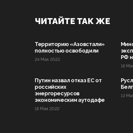
ЧИТАЙТЕ ТАК ЖЕ
Территорию «Азовстали»
Мин
полностью освободили
эксп
РФ н
24 Мая 2022
18 Ма
Путин назвал отказ ЕС от
Русл
российских
Бел
энергоресурсов
13 Ма
экономическим аутодафе
18 Мая 2022