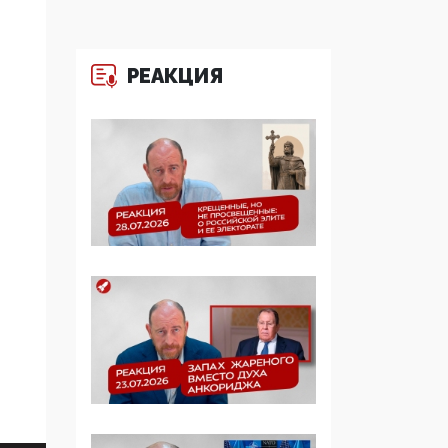
образовании
09:43, 01 Июня 2026
РЕАКЦИЯ
5G за счет здоровья
граждан: Минцифры
намерено отобрать у
регионов и
муниципалитетов право
защищать жилые дома
и социальные объекты
от ЭМИ
05:58, 26 Мая 2026
Роскомнадзор
освободили от борца с
деструктивным и
опасным контентом
07:39, 25 Мая 2026