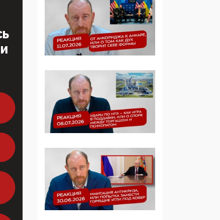
Манифест против
семьи и традиционных
ценностей: «Новые
СЬ
люди» поднимают
электорат феминисток
ТИ
на битву с
мужчинами-«бабуинам
и»
05:08, 15 Мая 2026
Эзотерика,
инфоцыганство и
лженаука под ширмой
защиты традиционных
ценностей: кто и с чем
выступал на форуме
«Россия 809. Традиции
будущего»
09:40, 06 Мая 2026