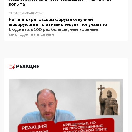
копыта
06:38, 19 Июня 2026
На Гиппократовском форуме озвучили
шокирующее: платные опекуны получают из
бюджета в 100 раз больше, чем кровные
многодетные семьи
05:00, 13 Июня 2026
Разбор учебника Обществознания под редакцией
Медведева: суверенитет, традиционные ценности
и немного двоемыслия
РЕАКЦИЯ
11:53, 09 Июня 2026
Прокуратура наконец увидела экстремистскую
деятельность ИИТО ЮНЕСКО в России, но
цифроглобалисты продолжают определять
повестку в образовании
09:43, 01 Июня 2026
5G за счет здоровья граждан: Минцифры намерено
отобрать у регионов и муниципалитетов право
защищать жилые дома и социальные объекты от
ЭМИ
05:58, 26 Мая 2026