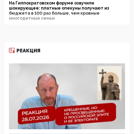
На Гиппократовском форуме озвучили
шокирующее: платные опекуны получают из
бюджета в 100 раз больше, чем кровные
многодетные семьи
05:00, 13 Июня 2026
Разбор учебника Обществознания под редакцией
Медведева: суверенитет, традиционные ценности
и немного двоемыслия
РЕАКЦИЯ
11:53, 09 Июня 2026
Прокуратура наконец увидела экстремистскую
деятельность ИИТО ЮНЕСКО в России, но
цифроглобалисты продолжают определять
повестку в образовании
09:43, 01 Июня 2026
5G за счет здоровья граждан: Минцифры намерено
отобрать у регионов и муниципалитетов право
защищать жилые дома и социальные объекты от
ЭМИ
05:58, 26 Мая 2026
Роскомнадзор освободили от борца с
деструктивным и опасным контентом